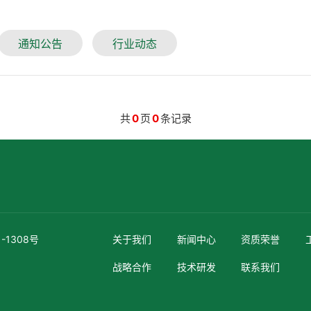
通知公告
行业动态
共
0
页
0
条记录
1308号
关于我们
新闻中心
资质荣誉
战略合作
技术研发
联系我们