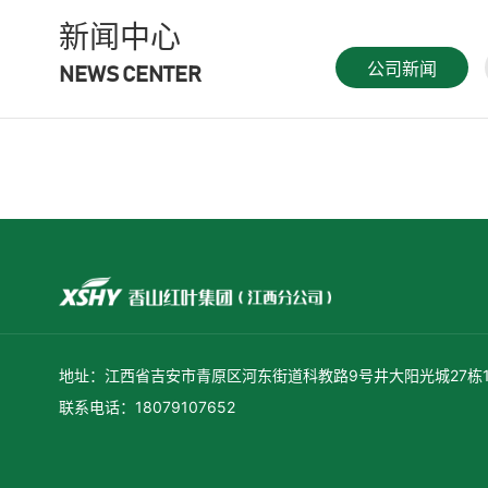
新闻中心
公司新闻
NEWS CENTER
地址：江西省吉安市青原区河东街道科教路9号井大阳光城27栋1-
联系电话：18079107652